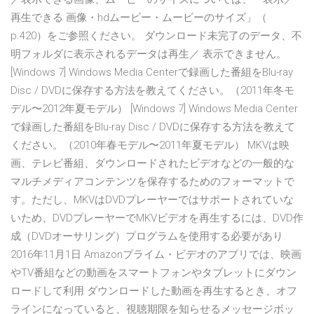
再生できる 画像・hdムービー・ムービーのサイズ」（
p.420）をご参照ください。 ダウンロード未完了のデータ、不
明フォルダに表示されるデータは再生／ 表示できません。
[Windows 7] Windows Media Centerで録画した番組をBlu-ray
Disc / DVDに保存する方法を教えてください。（2011年冬モ
デル〜2012年夏モデル） [Windows 7] Windows Media Center
で録画した番組をBlu-ray Disc / DVDに保存する方法を教えて
ください。（2010年春モデル〜2011年夏モデル） MKVは映
画、テレビ番組、ダウンロードされたビデオなどの一般的な
マルチメディアコンテンツを保存するためのフォーマットで
す。ただし、MKVはDVDプレーヤーではサポートされていな
いため、DVDプレーヤーでMKVビデオを再生するには、DVD作
成（DVDオーサリング）プログラムを使用する必要があり
2016年11月1日 Amazonプライム・ビデオのアプリでは、映画
やTV番組などの動画をスマートフォンやタブレットにダウン
ロードして利用 ダウンロードした動画を再生するとき、オフ
ラインになっていると、視聴期限を知らせるメッセージボッ