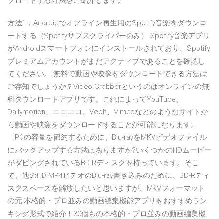
プロードする方法をご紹介します。
方法1：Androidでオフライン再生用のSpotify音楽をダウンロ
ードする（Spotifyサブスクライバーのみ） Spotify音楽アプリ
がAndroidスマートフォンにインストールされており、Spotify
プレミアムアカウントがまだアクティブであることを確認し
てください。 無料で動画や映像をダウンロードできる方法は
ご存知でしょうか？Video Grabberというのはオンラインの無
料ダウンロードアプリです。これによってYouTube、
Dailymotion、ニコニコ、Veoh、Vimeoなどのようなサイトか
ら動画や映像をダウンロードすることが可能になります。
「PCの容量を節約するために、Blu-rayをMKVビデオファイル
にバックアップする方法はありますか?いくつかのHDムービー
がダビングされているBD-Rディスクを持っています。そこ
で、他のHD MP4ビデオのBlu-ray書き込みのために、BD-Rディ
スクスペースを解放したいと思いますが、MKVフォーマット
の元 本格的・プロ並みの動画編集機能アプリをおすすめラン
キング形式で紹介！30個もの本格的・プロ並みの動画編集機