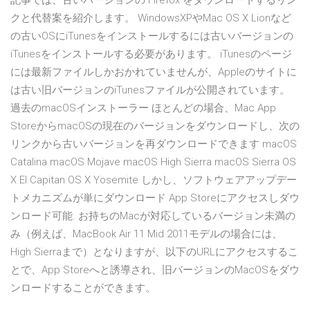
記事では、古いバージョンの Firefox をダウンロードするリン
クと代替案を紹介します。 WindowsXPやMac OS X Lionなど
の古いOSにiTunesをインストールするには古いバージョンの
iTunesをインストールする必要があります。 iTunesのページ
には最新ファイルしかおかれていませんが、Appleのサイトに
は古い旧バージョンのiTunesファイルが公開されています。
過去のmacOSインストーラー ほとんどの場合、Mac App
StoreからmacOSの現在のバージョンをダウンロードし、次の
リンクから古いバージョンを再ダウンロードできます macOS
Catalina macOS Mojave macOS High Sierra macOS Sierra OS
X El Capitan OS X Yosemite しかし、ソフトウェアアップデー
トメカニズムが単にダウンロード App Storeにアクセスしダウ
ンロード可能. お持ちのMacが対応しているバージョン未満の
み（例えば、MacBook Air 11 Mid 2011モデルの場合には、
High Sierraまで）となりますが、以下のURLにアクセスするこ
とで、App Storeへと誘導され、旧バージョンのMacOSをダウ
ンロードすることができます。