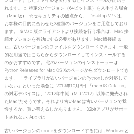
ンロード）したファイルを実行するとインストールが開始さ
れます。 b. 特定のバージョン（64ビット版）を入手する場合
（Mac版）. ☆セキュリティの観点から、 Desktop VPNは、
お客様の目的に合わせた3種類のバージョンをご用意しており
ます。 ※Mac 版クライアントより接続を行う場合は、Mac 接
続オプションを有効にする必要があります。Mac版接続 ま
た、古いバージョンのファイルをダウンロードできます. 一般
的な用途ではこちらからダウンロードしてインストールする
のがおすすめです。 他のバージョンのインストーラーは
Python Releases for Mac OS Xのページからダウンロードでき
ます。 「ライブラリが古いバージョンのPythonしか対応して
いない」といった場合に 2019年10月8日 「macOS Catalina」
の対応デバイスは、“2012年中期（Mid 2012）以降に発売され
たMac”だそうです。それより古いMacは古いバージョンで我
慢するか、買い替えるしかありません。 32bitアプリがサポー
トされない. Appleは
古いバージョンのxcodeをダウンロードするには ; Windowdと