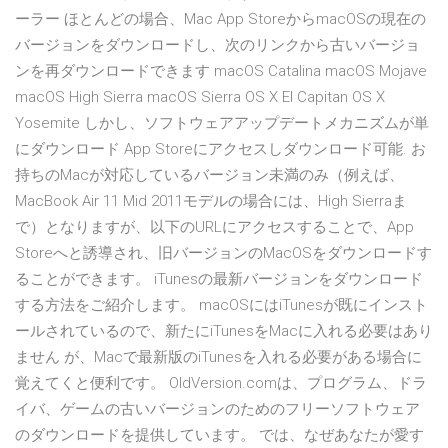
ーラー ほとんどの場合、Mac App StoreからmacOSの現在の
バージョンをダウンロードし、次のリンクから古いバージョ
ンを再ダウンロードできます macOS Catalina macOS Mojave
macOS High Sierra macOS Sierra OS X El Capitan OS X
Yosemite しかし、ソフトウェアアップデートメカニズムが単
にダウンロード App Storeにアクセスしダウンロード可能. お
持ちのMacが対応しているバージョン未満のみ（例えば、
MacBook Air 11 Mid 2011モデルの場合には、High Sierraま
で）となりますが、以下のURLにアクセスすることで、App
Storeへと誘導され、旧バージョンのMacOSをダウンロードす
ることができます。 iTunesの最新バージョンをダウンロード
する方法をご紹介します。 macOSにはiTunesが既にインスト
ールされているので、新たにiTunesをMacに入れる必要はあり
ません が、Macで最新版のiTunesを入れる必要がある場合に
覚えてくと便利です。 OldVersion.comは、プログラム、ドラ
イバ、ゲームの古いバージョンのためのフリーソフトウェア
のダウンロードを提供しています。 では、なぜあなたが愛す