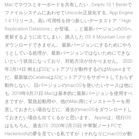
Macでマウスとキーボードを共有したい ; Delphi 10.1 Berlinで
ファイルシステムにあわせてUnicode正規化する ; App Engine
1.4.1リリース。高い可用性を持つ新しいデータストア「High
Replication Datastore」が登場。 」と最新バージョンのOSへ
更新するように出てしまい、購入した OS X Mountain Lion が
ダウンロードできません。 最新バージョンにするためにやろ
うとしている処理が、最新バージョンではないためにできな
いという状況になっており、対処方法が分かりません。 2020
年2月14日 例えば32ビットアプリが動作するのはMojaveまで
だ。最新版のCatalinaは32ビットアプリをサポートしておらず
動作しない。 旧バージョンのmacOSを使いたいケースは他に
も 2018年8月21日 Macは基本的に最新バージョンを使用すべ
きですが、緊急起動用や、他のMac用にインストーラーを用
意しておきたい場合などに、過去のmacOSをダウンロードし
ておきたい場合も出てくるかと思います。 Appleは、現行OS
はもちろん、過去OS 2020年2月25日 中華製ノートPCで
Hackintoshの夢を見ている私ですが（それなりにmacOSが動