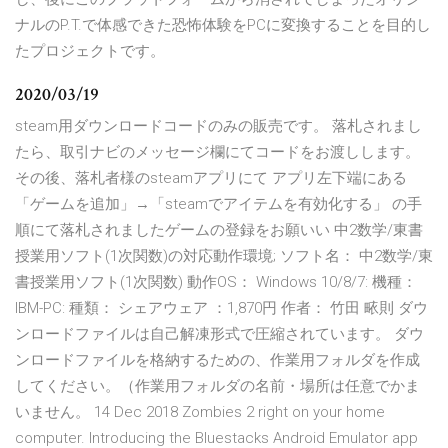
ナルのP.T.で体感できた恐怖体験をPCに変換することを目的し
たプロジェクトです。
2020/03/19
steam用ダウンロードコードのみの販売です。 落札されまし
たら、取引ナビのメッセージ欄にてコードをお渡しします。
その後、落札者様のsteamアプリにて アプリ左下端にある
「ゲームを追加」→「steamでアイテムを有効化する」 の手
順にて落札されましたゲームの登録をお願いい 中2数学/東書
授業用ソフト(1次関数)の対応動作環境; ソフト名： 中2数学/東
書授業用ソフト(1次関数) 動作OS： Windows 10/8/7: 機種：
IBM-PC: 種類： シェアウェア ：1,870円 作者： 竹田 畩則 ダウ
ンロードファイルは自己解凍形式で圧縮されています。 ダウ
ンロードファイルを格納するための、作業用フォルダを作成
してください。（作業用フォルダの名前・場所は任意でかま
いません。 14 Dec 2018 Zombies 2 right on your home
computer. Introducing the Bluestacks Android Emulator app