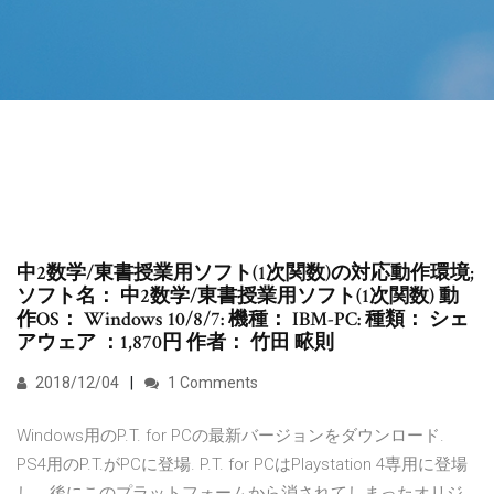
中2数学/東書授業用ソフト(1次関数)の対応動作環境;
ソフト名： 中2数学/東書授業用ソフト(1次関数) 動
作OS： Windows 10/8/7: 機種： IBM-PC: 種類： シェ
アウェア ：1,870円 作者： 竹田 畩則
2018/12/04
1 Comments
Windows用のP.T. for PCの最新バージョンをダウンロード.
PS4用のP.T.がPCに登場. P.T. for PCはPlaystation 4専用に登場
し、後にこのプラットフォームから消されてしまったオリジ