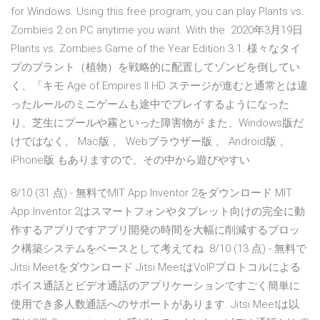
for Windows. Using this free program, you can play Plants vs.
Zombies 2 on PC anytime you want. With the 2020年3月19日
Plants vs. Zombies Game of the Year Edition 3.1: 様々なタイ
プのプラント（植物）を戦略的に配置してゾンビを倒してい
く、「キモ Age of Empires II HD ステージが進むと通常とは違
ったルールのミニゲームも途中でプレイするようになった
り、芝生にプールや霧といった障害物が また、Windows版だ
けではなく、 Mac版 、 Webブラウザー版 、 Android版 、
iPhone版 もありますので、その中から遊びやすい
8/10 (31 点) - 無料でMIT App Inventor 2をダウンロード MIT
App Inventor 2はスマートフォンやタブレット向けの完全に動
作するアプリですアプリ開発の時間を大幅に削減するブロッ
ク構築システムをベースとして考えてね. 8/10 (13 点) - 無料で
Jitsi Meetをダウンロード Jitsi MeetはVoIPプロトコルによる
ボイス通話とビデオ通話のアプリケーションですごく簡単に
使用でき多人数通話へのサポートがあります. Jitsi Meetは以