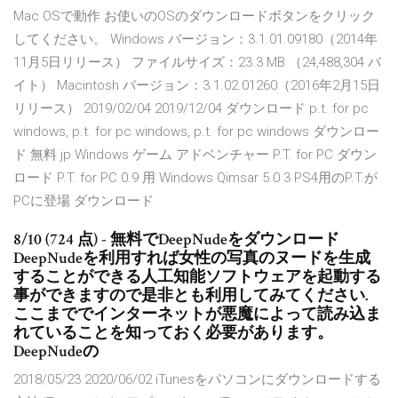
Mac OSで動作 お使いのOSのダウンロードボタンをクリック
してください。 Windows バージョン：3.1.01.09180（2014年
11月5日リリース） ファイルサイズ：23.3 MB （24,488,304 バ
イト） Macintosh バージョン：3.1.02.01260（2016年2月15日
リリース） 2019/02/04 2019/12/04 ダウンロード p.t. for pc
windows, p.t. for pc windows, p.t. for pc windows ダウンロー
ド 無料 jp Windows ゲーム アドベンチャー P.T. for PC ダウン
ロード P.T. for PC 0.9 用 Windows Qimsar 5.0 3 PS4用のP.T.が
PCに登場 ダウンロード
8/10 (724 点) - 無料でDeepNudeをダウンロード
DeepNudeを利用すれば女性の写真のヌードを生成
することができる人工知能ソフトウェアを起動する
事ができますので是非とも利用してみてください.
ここまででインターネットが悪魔によって読み込ま
れていることを知っておく必要があります。
DeepNudeの
2018/05/23 2020/06/02 iTunesをパソコンにダウンロードする