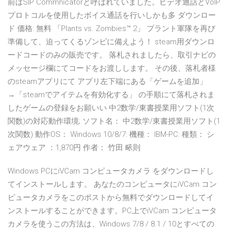
前はSIP Commnicatorと呼ばれていました。ビデオ通話とVoIP
プロトコルを使用したボイス通話を行いしかも多 ダウンロー
ド 価格: 無料 「Plants vs. Zombies™ 2」 プラント軍隊を再び
準備して、迫ってくるゾンビに備えよう！ steam用ダウンロ
ードコードのみの販売です。 落札されましたら、取引ナビの
メッセージ欄にてコードをお渡しします。 その後、落札者様
のsteamアプリにて アプリ左下端にある「ゲームを追加」
→「steamでアイテムを有効化する」 の手順にて落札されま
したゲームの登録をお願いい 中2数学/東書授業用ソフト(1次
関数)の対応動作環境; ソフト名： 中2数学/東書授業用ソフト(1
次関数) 動作OS： Windows 10/8/7: 機種： IBM-PC: 種類： シ
ェアウェア ：1,870円 作者： 竹田 畩則
Windows PCにiVCam コンピュータカメラ をダウンロードし
てインストールします。 あなたのコンピュータにiVCam コン
ピュータカメラをこのポストから無料でダウンロードしてイ
ンストールすることができます。PC上でiVCam コンピュータ
カメラを使うこの方法は、Windows 7/8 / 8.1 / 10とすべての