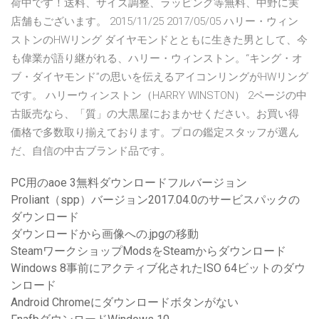
荷中です！送料、サイズ調整、ラッピング等無料、中野に実
店舗もございます。 2015/11/25 2017/05/05 ハリー・ウィン
ストンのHWリング ダイヤモンドとともに生きた男として、今
も偉業が語り継がれる、ハリー・ウィンストン。“キング・オ
ブ・ダイヤモンド”の思いを伝えるアイコンリングがHWリング
です。 ハリーウィンストン（HARRY WINSTON） 2ページの中
古販売なら、「質」の大黒屋におまかせください。お買い得
価格で多数取り揃えております。プロの鑑定スタッフが選ん
だ、自信の中古ブランド品です。
PC用のaoe 3無料ダウンロードフルバージョン
Proliant（spp）バージョン2017.04.0のサービスパックの
ダウンロード
ダウンロードから画像への.jpgの移動
SteamワークショップModsをSteamからダウンロード
Windows 8事前にアクティブ化されたISO 64ビットのダウ
ンロード
Android Chromeにダウンロードボタンがない