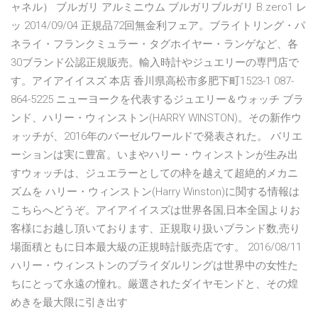
ャネル） ブルガリ アルミニウム ブルガリブルガリ B.zero1 レ
ッ 2014/09/04 正規品72回無金利フェア。ブライトリング・パ
ネライ・フランクミュラー・タグホイヤー・ランゲなど、各
30ブランド公認正規販売。輸入時計やジュエリーの専門店で
す。アイアイイスズ 本店 香川県高松市多肥下町1523-1 087-
864-5225 ニューヨークを代表するジュエリー＆ウォッチ ブラ
ンド、ハリー・ウィンストン(HARRY WINSTON)。その新作ウ
ォッチが、2016年のバーゼルワールドで発表された。 バリエ
ーションは実に豊富。いまやハリー・ウィンストンが生み出
すウォッチは、ジュエラーとしての枠を越えて超絶的メカニ
ズムを ハリー・ウィンストン(Harry Winston)に関する情報は
こちらへどうぞ。アイアイイスズは世界各国,日本全国よりお
客様にお越し頂いております、正規取り扱いブランド数,売り
場面積ともに日本最大級の正規時計販売店です。 2016/08/11
ハリー・ウィンストンのブライダルリングは世界中の女性た
ちにとって永遠の憧れ。厳選されたダイヤモンドと、その煌
めきを最大限に引き出す