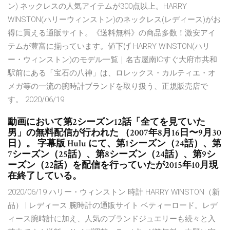
ン) ネックレスの人気アイテムが300点以上。HARRY
WINSTON(ハリーウィンストン)のネックレス(レディース)がお
得に買える通販サイト。《送料無料》の商品多数！激安アイ
テムが豊富に揃っています。値下げ HARRY WINSTON(ハリ
ー・ウィンストン)のモデル一覧｜名古屋南ICすぐ大府市共和
駅前にある「宝石の八神」は、ロレックス・カルティエ・オ
メガ等の一流の腕時計ブランドを取り扱う、正規販売店で
す。 2020/06/19
動画において第2シーズン12話「全てを見ていた
男」の無料配信が行われた （2007年8月16日〜9月30
日）。 字幕版 Hulu にて、第1シーズン（24話）、第
7シーズン（25話）、第8シーズン（24話）、第9シ
ーズン（22話）を配信を行っていたが2015年10月現
在終了している。
2020/06/19 ハリー・ウィンストン 時計 HARRY WINSTON（新
品） | レディース 腕時計の通販サイト ベティーロード。レデ
ィース腕時計に加え、人気のブランドジュエリーも続々と入