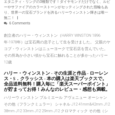
エタニティ・リングの3種類です！ダイヤモンドだけでなく、ルビ
ーやサファイアのカラーストーンがセッティングされた指輪もあ
り、世界一の宝石ブランドを誇るハリーウィンストン輝きは唯一
無二！
6 Comments
創立者のハリー・ウィンストン（HARRY WINSTON 1896
年-1978年）は宝石商の息子として生を受けました。 父親のヤ
コブ・ウィンストンはニューヨークで宝石店を営んでいた。
その所為か小さい頃から宝石に触れることが多かったハリー
12歳
ハリー・ウィンストン - その生涯と作品 - ローレン
ス・S．クラッシス - 本の購入は楽天ブックスで。
全品送料無料！購入毎に「楽天スーパーポイント」
が貯まってお得！みんなのレビュー・感想も満載。
ハリーウィンストン プルミエール アヴェニュー オーシャン
その他（フランクミュラー） シャネル J12 41mm&42mm J12
38mm J12 33mm J12 29mm J12 クロマティック その他（シ