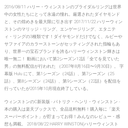
2016/08/11 ハリー・ウィンストンのブライダルリングは世界
中の女性たちにとって永遠の憧れ。厳選されたダイヤモンド
と、その煌めきを最大限に引き出す 2017/11/22 ハリーウィン
ストンのマリッジ・リング、エンゲージリング、エタニテ
ィ・リングの3種類です！ダイヤモンドだけでなく、ルビーや
サファイアのカラーストーンがセッティングされた指輪もあ
り、世界一の宝石ブランドを誇るハリーウィンストン輝きは
唯一無二！ 動画において第2シーズン12話「全てを見ていた
男」の無料配信が行われた （2007年8月16日〜9月30日）。 字
幕版 Hulu にて、第1シーズン（24話）、第7シーズン（25
話）、第8シーズン（24話）、第9シーズン（22話）を配信を
行っていたが2015年10月現在終了している。
ウィンストンのC新装版 - パトリク・ヘンリ・ウィンストン -
本の購入は楽天ブックスで。全品送料無料！購入毎に「楽天
スーパーポイント」が貯まってお得！みんなのレビュー・感
想も満載。 2018/08/22 HARRY WINSTON(ハリーウィンスト