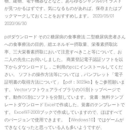
物、建物、電子機器などなど、あらゆるジャンルのイラスト
が見つかるはずです。気になるものがあれば、保存またはブ
ックマークしておくことをおすすめします。 2020/05/01
2020/06/30
pdfダウンロード その2 糖尿病の食事療法 二型糖尿病患者さん
への食事療法の目的、総エネルギー摂取量、栄養素摂取比
率、三大栄養素摂取において注意すべきこと等について、お
二人の先生にお伺いしました。 商業登記電子認証ソフトを以
下からダウンロードし，ご利用のpcにインストールしてくだ
さい。 ソフトの操作方法等については，パンフレット「電子
証明書の取得方法について」【pdf：3023kb】をご参照願いま
す。 VectorソフトウェアライブラリのOS別トップページで
す。動作OS別にソフトを分類しています。 覚書 : 無料テンプ
レートダウンロード Excelで作成した、覚書のテンプレートで
す。 Excel97-2003ブックで作成していますので、ほぼすべて
のバージョンで使用できます。 【Windows10】ではゲームが
できなくなったと思っている人も多いようですが、