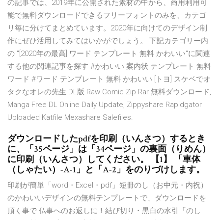
の記事では、2019年に公開された素材の中から、商用利用可
能で無料ダウンロードできるフリーフォントのみを、カテゴ
リ毎に分けてまとめています。2020年に向けてのデザイン制
作にぜひ活用してみてはいかがでしょう。 下記カテゴリー内
の "[2020年の最高] ワード テンプレート 無料 かわいい"に関連
する他の関連記事を探す #かわいい 案内状 テンプレート 無料
ワード #ワード テンプレート 無料 かわいい [トヨ] スケベでオ
タクなオレの先生 DL版 Raw Comic Zip Rar 無料ダウンロード,
Manga Free DL Online Daily Update, Zippyshare Rapidgator
Uploaded Katfile Mexashare Salefiles.
ダウンロードしたpdfを印刷（いんさつ）するとき
に、「35ページ」は「34ページ」の裏面（りめん）
に印刷（いんさつ）してください。 【1】 「車体
（しゃたい）-A-1」と「A-2」をのりづけします。
印刷が簡単「word・Excel・pdf」短冊のし（お中元・内祝）
のかわいいデザインの無料テンプレートで、ダウンロードを
頂く事で 仏事へのお返しに！結び切り・黒白の水引「のし