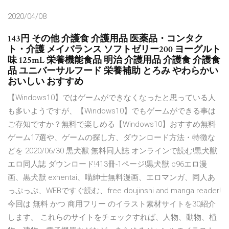
2020/04/08
143円 その他 介護食 介護用品 医薬品・コンタク
ト・介護 メイバランス ソフトゼリー200 ヨーグルト
味 125mL 栄養機能食品 明治 介護用品 介護食 介護食
品 ユニバーサルフード 栄養補助 とろみ やわらかい
おいしい おすすめ
【Windows10】ではゲームができなくなったと思っている人
も多いようですが、【Windows10】でもゲームができる事は
ご存知ですか？無料で楽しめる【Windows10】おすすめ無料
ゲーム17選や、ゲームの探し方、ダウンロード方法・特徴な
どを 2020/06/30 黒犬獣 無料同人誌 オンラインで読む!黒犬獣
エロ同人誌 ダウンロード!413冊-1ページ!黒犬獣 c96エロ漫
画、黒犬獣 exhentai、喵紳士無料漫画、エロマンガ、同人あ
っぷっぷ、WEBですぐ読む、free doujinshi and manga reader!
今回は 無料 かつ 商用フリー のイラスト素材サイトを30紹介
します。 これらのサイトをチェックすれば、人物、動物、植