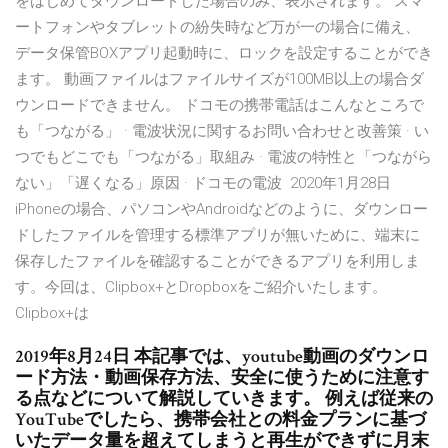
をはじめてダウンロードした場合のみ、表示されます。 スマ
ートフォンやタブレットの紛失時など万が一の場合に備え、
データ保管BOXアプリ起動時に、ロックを設定することができ
ます。 動画ファイルはファイルサイズが100MB以上の場合ダ
ウンロードできません。 ドコモの携帯電話はこんなところで
も「つながる」 · 電波状況に関するお問い合わせと改善策 · い
つでもどこでも「つながる」取組み · 電波の特性と「つながら
ない」「遅くなる」原因 · ドコモの電波 2020年1月28日
iPhoneの場合、パソコンやAndroidなどのように、ダウンロー
ドしたファイルを管理する標準アプリが無いために、端末に
保存したファイルを確認することができるアプリを利用しま
す。今回は、Clipbox+とDropboxをご紹介いたします。
Clipbox+は
2019年8月24日 本記事では、youtube動画のダウンロ
ード方法・動画保存方法、安全に使うために注意す
る点などについて解説していきます。 例えば従来の
YouTubeでしたら、携帯会社との料金プランに基づ
いたデータ量を超えてしまうと再生ができずに月末