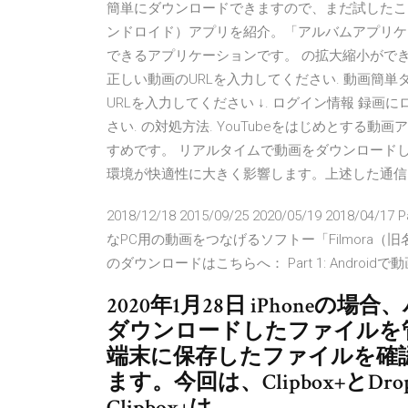
簡単にダウンロードできますので、まだ試したこと ソ
ンドロイド）アプリを紹介。「アルバムアプリケ
できるアプリケーションです。 の拡大縮小ができ
正しい動画のURLを入力してください. 動画簡単ダウン
URLを入力してください ↓. ログイン情報 録
さい. の対処方法. YouTubeをはじめとす
すめです。 リアルタイムで動画をダウンロード
環境が快適性に大きく影響します。上述した通
2018/12/18 2015/09/25 2020/05/19 2018/
なPC用の動画をつなげるソフトー「Filmora（旧
のダウンロードはこちらへ： Part 1: Android
2020年1月28日 iPhoneの
ダウンロードしたファイルを
端末に保存したファイルを確
ます。今回は、Clipbox+とD
Clipbox+は