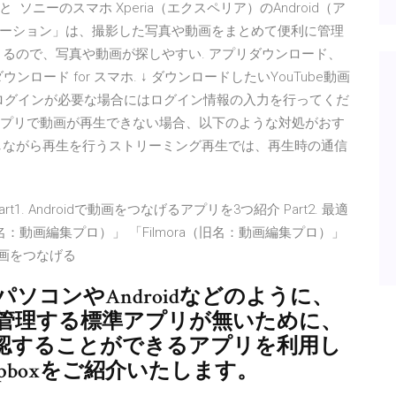
ニーのスマホ Xperia（エクスペリア）のAndroid（ア
ーション」は、撮影した写真や動画をまとめて便利に管理
るので、写真や動画が探しやすい. アプリダウンロード、
ロード for スマホ. ↓ ダウンロードしたいYouTube動画
画にログインが必要な場合にはログイン情報の入力を行ってくだ
る動画アプリで動画が再生できない場合、以下のような対処がおす
しながら再生を行うストリーミング再生では、再生時の通信
信
04/17 Part1. Androidで動画をつなげるアプリを3つ紹介 Part2. 最適
名：動画編集プロ）」 「Filmora（旧名：動画編集プロ）」
で動画をつなげる
場合、パソコンやAndroidなどのように、
管理する標準アプリが無いために、
認することができるアプリを利用し
ropboxをご紹介いたします。