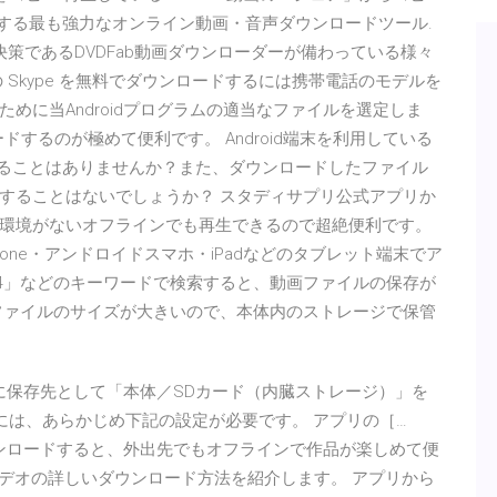
関する最も強力なオンライン動画・音声ダウンロードツール.
決策であるDVDFab動画ダウンローダーが備わっている様々
Skype を無料でダウンロードするには携帯電話のモデルを
めに当Androidプログラムの適当なファイルを選定しま
ードするのが極めて便利です。 Android端末を利用している
することはありませんか？また、ダウンロードしたファイル
することはないでしょうか？ スタディサプリ公式アプリか
環境がないオフラインでも再生できるので超絶便利です。
hone・アンドロイドスマホ・iPadなどのタブレット端末でア
p4」などのキーワードで検索すると、動画ファイルの保存が
ファイルのサイズが大きいので、本体内のストレージで保管
際に保存先として「本体／SDカード（内臓ストレージ）」を
には、あらかじめ下記の設定が必要です。 アプリの［…
ダウンロードすると、外出先でもオフラインで作品が楽しめて便
ムビデオの詳しいダウンロード方法を紹介します。 アプリから