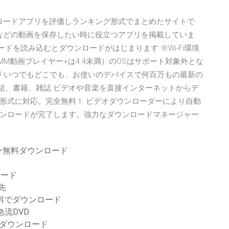
ウンロードアプリを評価しランキング形式でまとめたサイトで
NSなどの動画を保存したい時に役立つアプリを掲載していま
QRコードを読み込むとダウンロードがはじまります ※Wi-Fi環境
（DMM動画プレイヤー+は4.4未満）のOSはサポート対象外とな
が いつでもどこでも、お使いのデバイスで何百万もの最新の
ビ番組、書籍、雑誌 ビデオや音楽を直接インターネットからデ
形式に対応。完全無料！ ビデオダウンローダーにより自動
ンロードが完了します。強力なダウンロードマネージャー
ー無料ダウンロード
ロード
先
無料でダウンロード
流DVD
ダウンロード