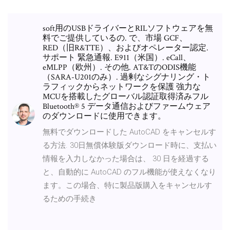
soft用のUSBドライバーとRILソフトウェアを無
料でご提供しているの. で、市場 GCF、
RED（旧R&TTE）、およびオペレーター認定.
サポート 緊急通報. E911（米国）. eCall、
eMLPP（欧州）. その他. AT&TのODIS機能
（SARA-U201のみ）. 過剰なシグナリング・ト
ラフィックからネットワークを保護 強力な
MCUを搭載したグローバル認証取得済みフル
Bluetooth® 5 データ通信およびファームウェア
のダウンロードに使用できます。
無料でダウンロードした AutoCAD をキャンセルす
る方法. 30日無償体験版ダウンロード時に、支払い
情報を入力しなかった場合は、 30 日を経過する
と、自動的に AutoCAD のフル機能が使えなくなり
ます。この場合、特に製品版購入をキャンセルす
るための手続き