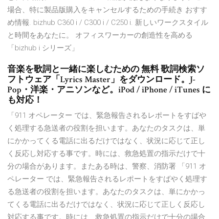
場合、特に製品版購入をキャンセルするための手続き おすす
め情報. bizhub C360 i / C300 i / C250 i. 新しいワークスタイル
と時間をあなたに。 オフィスワーカーの創造性を高める
「bizhub i シリーズ」
音楽を歌詞と一緒に楽しむための 無料 歌詞検索ソ
フトウェア「Lyrics Master」をダウンロード。J-
Pop・洋楽・アニソンなど。iPod / iPhone / iTunes に
も対応！
‎「911 オペレーター では、緊急報告されるレポートをすばや
く処理する急送者の役割を担います。あなたのタスクは、単
にかかってくる電話に出るだけではなく、状況に応じて正し
く反応し対応する事です。時には、救急処置の指示だけで十
分の場合があります。またある時は、警察、消防署 「911 オ
ペレーター では、緊急報告されるレポートをすばやく処理す
る急送者の役割を担います。あなたのタスクは、単にかかっ
てくる電話に出るだけではなく、状況に応じて正しく反応し
対応する事です。時には、救急処置の指示だけで十分の場合