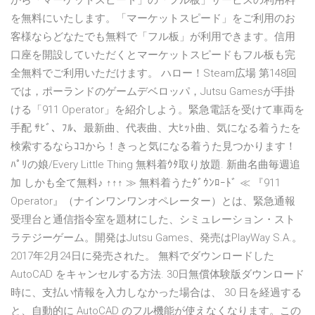
から「マーケットスピード」の「フル板」サービスの利用料
を無料にいたします。「マーケットスピード」をご利用のお
客様ならどなたでも無料で「フル板」が利用できます。信用
口座を開設していただくとマーケットスピードもフル板も完
全無料でご利用いただけます。 ハロー！Steam広場 第148回
では，ポーランドのゲームデベロッパ，Jutsu Gamesが手掛
ける「911 Operator」を紹介しよう。緊急電話を受けて車両を
手配 ｻﾋﾞ、ﾌﾙ、最新曲、代表曲、大ﾋｯﾄ曲、気になる着うたを
検索するならｺｺから！きっと気になる着うた見つかります！
ﾊﾟﾘの娘/Every Little Thing 無料着ｳﾀ取り放題. 新曲名曲毎週追
加 しかも全て無料♪ ↑↑↑ ≫ 無料着うたﾀﾞｳﾝﾛｰﾄﾞ ≪ 『911
Operator』（ナインワンワンオペレーター）とは、緊急通報
受理台と通信指令室を題材にした、シミュレーション・スト
ラテジーゲーム。開発はJutsu Games、発売はPlayWay S.A.。
2017年2月24日に発売された。 無料でダウンロードした
AutoCAD をキャンセルする方法. 30日無償体験版ダウンロード
時に、支払い情報を入力しなかった場合は、 30 日を経過する
と、自動的に AutoCAD のフル機能が使えなくなります。この