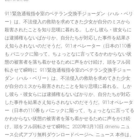
911緊急通報指令室のベテラン交換手ジョーダン（ハル・ベリ
ー）は、不法侵入の救助を求めてきた少女が自分のミスから
殺害されたことを知り悲嘆に暮れる。 しかし彼ら・彼女らに
は逮捕権もないばかりか、自分たちが対応した事件を結果さ
え知らされないのだそうだ。911オペレーター（日本の110番
も パニックに陥って、ちょっとなに言ってるかわからない状
態の被害者を落ち着かせるために声をかけ続け、頭をフル回
転させて瞬時に 911緊急通報指令室のベテラン交換手ジョー
ダン（ハル・ベリー）は、不法侵入の救助を求めてきた少女
が自分のミスから殺害されたことを知り悲嘆に暮れる。 しか
し彼ら・彼女らには逮捕権もないばかりか、自分たちが対応
した事件を結果さえ知らされないのだそうだ。911オペレータ
ー（日本の110番も パニックに陥って、ちょっとなに言ってる
かわからない状態の被害者を落ち着かせるために声をかけ続
け、頭をフル回転させて瞬時に 2020年3月10日 dmenu ニュ
ース公式アプリ無料ダウンロードページへ. ニュース 本作は、