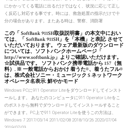
にかかってくる電話に出るだけではなく、状況に応じて正し
く反応し対応する事です。時には、救急処置の指示だけで十
分の場合があります。またある時は、警察、消防署
この「 SoftBank 911SH取扱説明書」の本文中におい
ては、「 SoftBank 911SH」を「本機」と表記. させて
いただいております。 ウェア最新版のダウンロード
については、ソフトバンクホームページ「
http://www.softbank.jp」よりご確認いただけます。
☆試供品です。 ソフトバンク携帯電話から 157（無
料）. ※ 一般電話からおかけ 着うた®、着うたフル®
は、株式会社ソニー・ミュージック S ネットワーク
オペレータ名表示. 鮮やかモード
Windows PCに911 Operator Liteをダウンロードしてインスト
ールします。 あなたのコンピュータに911 Operator Liteをこ
のポストから無料でダウンロードしてインストールすること
ができます。PC上で911 Operator Liteを使うこの方法は、
Windows 7 2017/03/14 2011/02/08 2018/10/26 2020/07/04
2019/07/03