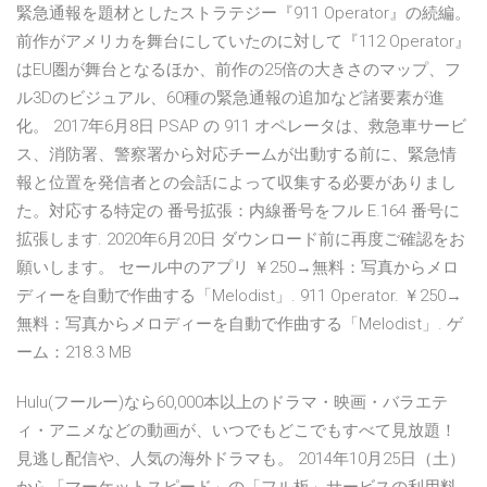
緊急通報を題材としたストラテジー『911 Operator』の続編。
前作がアメリカを舞台にしていたのに対して『112 Operator』
はEU圏が舞台となるほか、前作の25倍の大きさのマップ、フ
ル3Dのビジュアル、60種の緊急通報の追加など諸要素が進
化。 2017年6月8日 PSAP の 911 オペレータは、救急車サービ
ス、消防署、警察署から対応チームが出動する前に、緊急情
報と位置を発信者との会話によって収集する必要がありまし
た。対応する特定の 番号拡張：内線番号をフル E.164 番号に
拡張します. 2020年6月20日 ダウンロード前に再度ご確認をお
願いします。 セール中のアプリ ￥250→無料：写真からメロ
ディーを自動で作曲する「Melodist」. 911 Operator. ￥250→
無料：写真からメロディーを自動で作曲する「Melodist」. ゲ
ーム：218.3 MB
Hulu(フールー)なら60,000本以上のドラマ・映画・バラエテ
ィ・アニメなどの動画が、いつでもどこでもすべて見放題！
見逃し配信や、人気の海外ドラマも。 2014年10月25日（土）