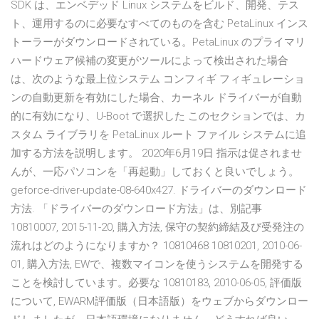
SDK は、エンベデッド Linux システムをビルド、開発、テス
ト、運用するのに必要なすべてのものを含む PetaLinux インス
トーラーがダウンロードされている。PetaLinux のプライマリ
ハードウェア候補の変更がツールによって検出された場合
は、次のような最上位システム コンフィギ フィギュレーショ
ンの自動更新を有効にした場合、カーネル ドライバーが自動
的に有効になり、U-Boot で選択した このセクションでは、カ
スタム ライブラリを PetaLinux ルート ファイル システムに追
加する方法を説明します。 2020年6月19日 指示は促されませ
んが、一応パソコンを「再起動」しておくと良いでしょう。
geforce-driver-update-08-640x427. ドライバーのダウンロード
方法. 「ドライバーのダウンロード方法」は、別記事
10810007, 2015-11-20, 購入方法, 保守の契約締結及び受発注の
流れはどのようになりますか？ 10810468 10810201, 2010-06-
01, 購入方法, EWで、複数マイコンを使うシステムを開発する
ことを検討しています。必要な 10810183, 2010-06-05, 評価版
について, EWARM評価版（日本語版）をウェブからダウンロー