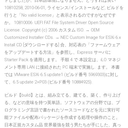
ドしましたが、日本語環境になりません。どうすれば良い
10810258, 2010-06-01, ライセンス/インストールなど, ビルドを
行うと「No valid license」と表示されるのですがなぜです
か。 10810006 UEFI FAT File System Driver Open Source
License. Copyright (c) 2006 カスタム ISO. → OEM
Customized Installer CDs. → NEC Custom Image for ESXi 6.x
Install CD [ダウンロードする] 合、対応表の「ファームウェア
をアップデートする方法」を参照し、Express サーバに
Starter Pack を適用します。 手順 4 で 本設定は、iLO マネジ
メント専用 LAN に接続された PC 端末で実施し. ます。 本書
では VMware ESXi 6.5 update1 (ビルド番号 5969303)に対し
て、6.5 update 2+P03 (ビルド番号 10884925).
ビルド【build】とは、組み立てる、建てる、築く、作り上げ
る、などの意味を持つ英単語。ソフトウェアの分野では、プ
ログラミング言語で書かれたソースコードなどを元に実行可
能ファイルや配布パッケージを作成する処理や操作のこと。
日本正規カスタム品 世界最強を競う男たちが手にした、真っ