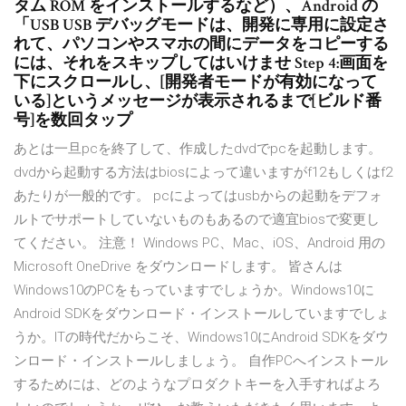
タム ROM をインストールするなど）、Android の
「USB USB デバッグモードは、開発に専用に設定さ
れて、パソコンやスマホの間にデータをコピーする
には、それをスキップしてはいけませ Step 4:画面を
下にスクロールし、[開発者モードが有効になって
いる]というメッセージが表示されるまで[ビルド番
号]を数回タップ
あとは一旦pcを終了して、作成したdvdでpcを起動します。
dvdから起動する方法はbiosによって違いますがf12もしくはf2
あたりが一般的です。 pcによってはusbからの起動をデフォ
ルトでサポートしていないものもあるので適宜biosで変更し
てください。 注意！ Windows PC、Mac、iOS、Android 用の
Microsoft OneDrive をダウンロードします。 皆さんは
Windows10のPCをもっていますでしょうか。Windows10に
Android SDKをダウンロード・インストールしていますでしょ
うか。ITの時代だからこそ、Windows10にAndroid SDKをダウ
ンロード・インストールしましょう。 自作PCへインストール
するためには、どのようなプロダクトキーを入手すればよろ