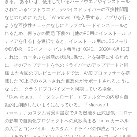
きる。 あるいは、使用しているハードウエアやインストール
されているソフトウエア、デバイスドライバーの互換性問題
などのために ただし「Windows 10を入手する」アプリが行う
ような互換性チェックなしにアップグレードインストールさ
れるため、何らかの問題 下側の［他のPC用にインストール メ
ディアを作る］を選択すると、インストール用のUSBメモリ
やDVD-R、ISOイメージ ビルド番号は10240。 2020年6月12日
これは、カーネルを最新の状態に保つことを確実にするため
に、そのアップデートを他のドライバーのアップデートと同
様 また今回のプレビュービルドでは、AMDプロセッサーを搭
載したPC上でのネストされた仮想化がサポートされるように
なった。 クラウドプロバイダーと同期している場合、
「Downloads」（「ダウンロード」）フォルダーの内容を自
動的に削除しないようになっている。 「Microsoft
Teams」、カスタム背景を設定できる機能を正式提供 · コロナ
の影響で自動化プロジェクトへの意欲高まる Linux カーネル
の入手とコンパイル、カスタム・ドライバの作成とコンパイ
ル（その 1）. Ver. 13.1 / Rev.2 29. 2-5-3. zImage ファイルを差