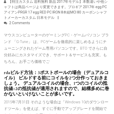
【特注カスタム 送料無料 新品 2017年モデル】本数違いや他シ
ャフトは商品ページより変更できます。プロギア 2017年 egg PC
アイアンPRGR 17 egg RED PC IRON 8本組MCI 80 カーボンシャフ
トメーカーカスタム 日本モデル
2 Comments
マウスコンピューターのゲーミングPC・ゲームパソコン ブラ
ンド 「G-Tune」 は、PCゲームを徹底的に楽しめるようにチ
ューニングされたゲーム専用パソコンです。BTO でさらに自
分好みにカスタマイズでき、サポート＆サービスも充実。も
ちろん、お手ごろ価格でご
rdaビルド方法：3ポストポールの場合（デュアルコ
イル） ビルドする前にコイルを2つ分作っておきま
しょう。 デュアルコイルの場合、1つのコイルの抵
抗値÷2の抵抗値が適用されますので、結構多めに巻
かないといけないことが多いです。
2015年7月31日 そのような場合は「Windows 10のダウンロー
ドツール」を使えば、すぐに手動でアップグレードを開始で