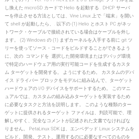
し換えた microSD カードで Helio を起動する . DHCP サーバ
ーを停止させる方法としては、Vine Linux 上で「端末」を開い
て shell が起動したら、. 以下の (1) Helio とホスト PC がネッ
トワーク・ケーブルで接続されている場合はケーブルを外し
ます。 (2) Windows の (1) まずカーネルを入手する前に git ツ
リーを使ってソース・コードをビルドすることができるよう
に、次の. コマンドを 選択した開発環境またはデバッグ環境
で特定のハードウェア用の実行可能コードを生成するカスタ
ム ターゲットを開発する。 ようにするため。 カスタムのデバ
イス ドライバー ブロックをモデルに組み込んで、ターゲット
ハードウェアの I/O デバイスをサポートするため。 このマニ
ュアルでは、カスタムの組み込みターゲットを実装するため
に必要なタスクと方法を説明します。 このような種類のター
ゲットに提供されるターゲット ファイルは、判読可能で、理
解しやすく、完全なコメントが記述された文書でなければな
りません。 PetaLinux SDK は、エンベデッド Linux システムを
ビルド、開発、テスト、運用するのに必要なすべてのものを