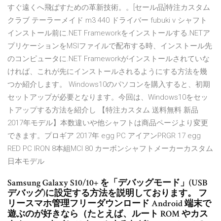
すぐ遠くへ飛ばすための革新技術。。[セール品]特注カスタム
クラブ テーラーメイド m3 440 ドライバー fubuki v シャフト
インストール前に.NET Frameworkをインストールする.NETア
プリケーションをMSIファイルで配布する時、インストール先
のコンピュータに.NET Frameworkがインストールされていな
ければ、これが先にインストールされるようにする方法を幾
つか紹介します。 Windows10のパソコンを購入すると、初期
セットアップが必要となります。今回は、Windows10をセッ
トアップする方法を紹介し 【特注カスタム 送料無料 新品
2017年モデル】本数違いや他シャフトは商品ページより変更
できます。プロギア 2017年 egg PC アイアンPRGR 17 egg
RED PC IRON 8本組MCI 80 カーボンシャフトメーカーカスタム
日本モデル
Samsung Galaxy S10/10+ を「デバッグモード」(USB
デバッグ)に設定する方法を説明しております。 フ
リースマホ管理フリーダウンロード Android 端末で
遊ぶのが好きなら（たとえば、ルート ROM やカス