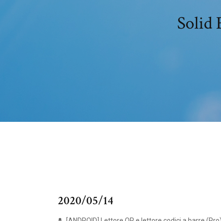
Solid
2020/05/14
[ANDROID] Lettore QR e lettore codici a barre (Pro