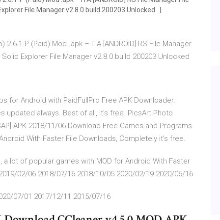
Explorer File Manager v2.8.0 build 200203 Unlocked
o) 2.6.1-P (Paid) Mod .apk – ITA [ANDROID] RS File Manager
] Solid Explorer File Manager v2.8.0 build 200203 Unlocked
 for Android with PaidFullPro Free APK Downloader.
 updated always. Best of all, it's free. PicsArt Photo
d][SAP] APK 2018/11/06 Download Free Games and Programs
Android With Faster File Downloads, Completely it's free.
a lot of popular games with MOD for Android With Faster
5 2019/02/06 2018/07/16 2018/10/05 2020/02/19 2020/06/16
020/07/01 2017/12/11 2015/07/16
PK Download CCleaner v4.5.0 MOD APK