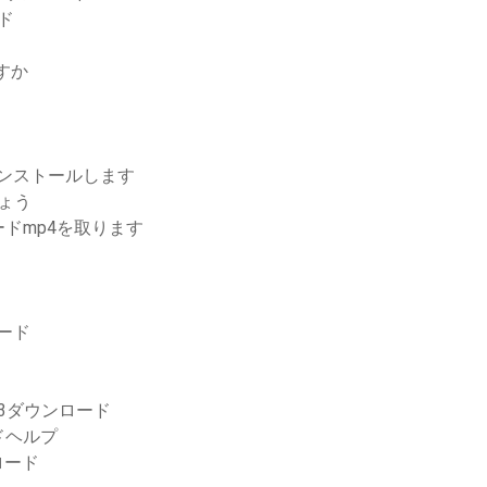
ード
ますか
インストールします
しょう
ドmp4を取ります
ロード
3ダウンロード
ドヘルプ
ロード