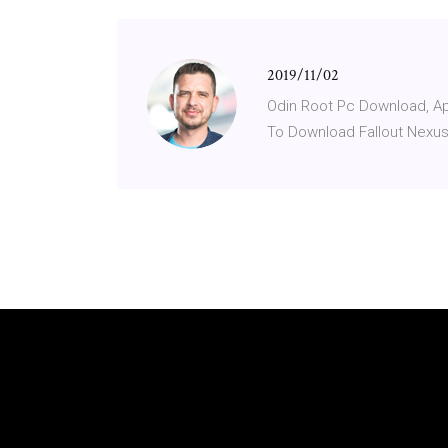
2019/11/02
Odin Root Pc Download, Ap
To Download Fallout Nexu