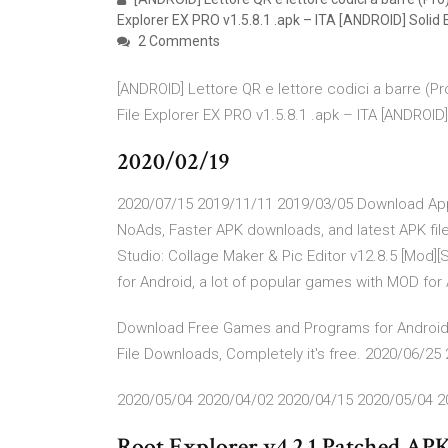
Explorer EX PRO v1.5.8.1 .apk – ITA [ANDROID] Solid 
2 Comments
[ANDROID] Lettore QR e lettore codici a barre (Pr
File Explorer EX PRO v1.5.8.1 .apk – ITA [ANDROID
2020/02/19
2020/07/15 2019/11/11 2019/03/05 Download Apps
NoAds, Faster APK downloads, and latest APK files
Studio: Collage Maker & Pic Editor v12.8.5 [Mo
for Android, a lot of popular games with MOD for 
Download Free Games and Programs for Android, 
File Downloads, Completely it's free. 2020/06/2
2020/05/04 2020/04/02 2020/04/15 2020/05/04 2
Root Explorer v4.2.1 Patched A