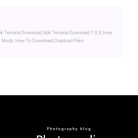
k Terraria Download Apk Terraria Download 1.0.3, How
s Mods, How To Download Doipload Files