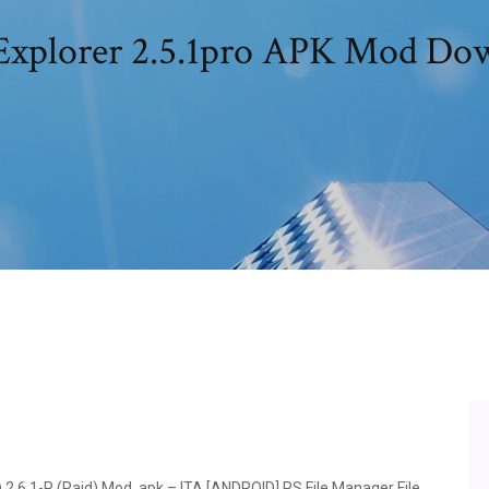
 Explorer 2.5.1pro APK Mod Do
) 2.6.1-P (Paid) Mod .apk – ITA [ANDROID] RS File Manager File